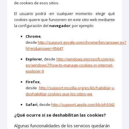
de cookies de esos sitios.
El usuario podrá -en cualquier momento- elegir qué
cookies quiere que funcionen en este sitio web mediante
la configuración del
navegador
; por ejemplo:
Chrome
,
desde
http://support.google.com/chrome/bin/answer.py?
hl=es&answer=95647
Explorer
, desde
http://windows.microsoft.com/es-
es/windows7/how-to-manage-cookies-in-internet-
explorer-9
Firefox
,
desde
http://support.mozilla.org/es/kb/habilitar-y-
deshabilitar-cookies-que-los-sitios-we
Safari
, desde
http://support.apple.com/kb/ph5042
¿Qué ocurre si se deshabilitan las cookies?
Algunas funcionalidades de los servicios quedarán